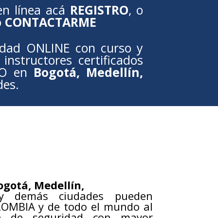
en línea acá
REGISTRO
, o
p
CONTACTARME
idad ONLINE con curso y
instructores certificados
PO en
Bogotá, Medellín,
des.
ogotá, Medellín,
 demás ciudades pueden
LOMBIA y de todo el mundo al
ón de seguridad con mayor