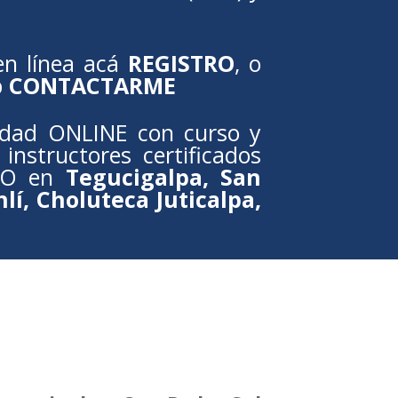
en línea acá
REGISTRO
, o
p
CONTACTARME
idad ONLINE con curso y
instructores certificados
PO en
Tegucigalpa, San
lí, Choluteca Juticalpa,