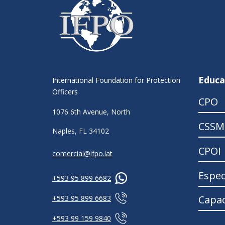
Educa
International Foundation for Protection
Officers
CPO
1076 6th Avenue, North
CSSM
Naples, FL 34102
CPOI
comercial@ifpo.lat
Espec
+593 95 899 6682
Capac
+593 95 899 6683
+593 99 159 9840