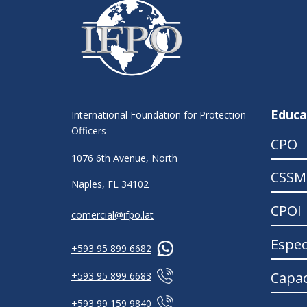
Educa
International Foundation for Protection
Officers
CPO
1076 6th Avenue, North
CSSM
Naples, FL 34102
CPOI
comercial@ifpo.lat
Espec
+593 95 899 6682
Capac
+593 95 899 6683
+593 99 159 9840