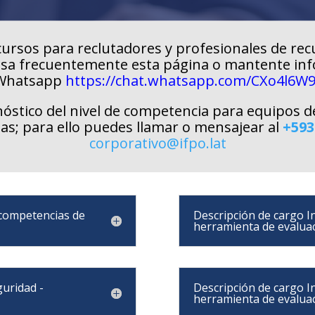
ursos para reclutadores y profesionales de re
isa frecuentemente esta página o mantente in
 Whatsapp
https://chat.whatsapp.com/CXo4l6W
gnóstico del nivel de competencia para equipos de
s; para ello puedes llamar o mensajear al
+593
corporativo@ifpo.lat
competencias de
Descripción de cargo I
herramienta de evalua
guridad -
Descripción de cargo I
herramienta de evalua