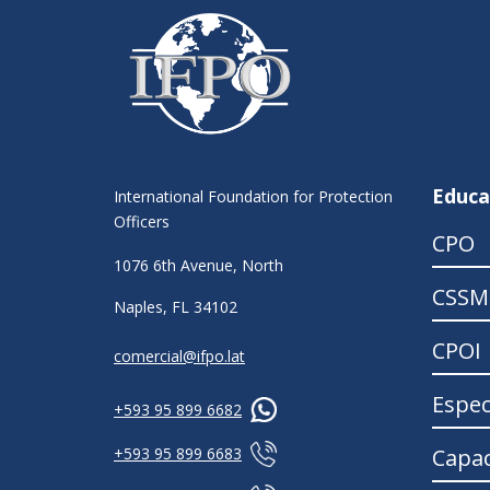
Educa
International Foundation for Protection
Officers
CPO
1076 6th Avenue, North
CSSM
Naples, FL 34102
CPOI
comercial@ifpo.lat
Espec
+593 95 899 6682
Capac
+593 95 899 6683