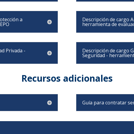
rotección a
Descripción de cargo A
n EPO
herramienta de evalua
ad Privada -
Descripción de cargo 
Seguridad - herramien
Recursos adicionales
Guía para contratar se