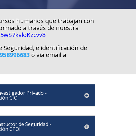
cursos humanos que trabajan con
formado a través de nuestra
95wS7kvloKzcvv8
 Seguridad, e identificación de
958996683
o via email a
nvestigador Privado -
ción CIO
nstuctor de Seguridad -
ción CPOI