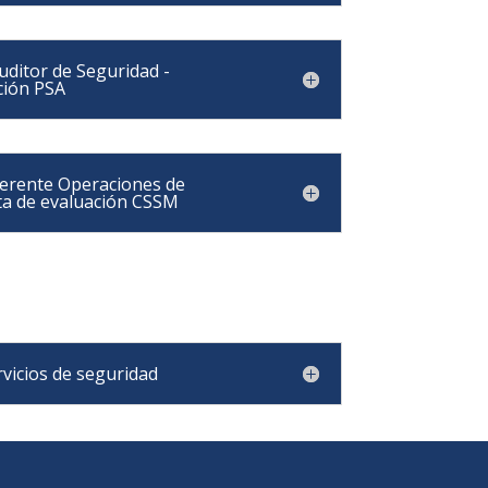
uditor de Seguridad -
ción PSA
Gerente Operaciones de
ta de evaluación CSSM
rvicios de seguridad