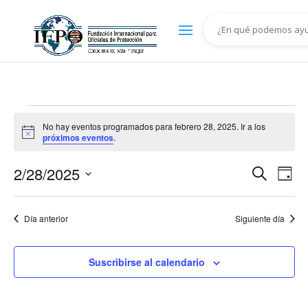
Eventos
No hay eventos programados para febrero 28, 2025. Ir a los
en
Aviso
próximos eventos
.
febrero
Navega
Na
28,
2/28/2025
Buscar
Día
de
de
2025
Selecciona
vis
búsqu
la
de
Día anterior
Siguiente día
y
fecha.
Eve
vistas
de
Suscribirse al calendario
Evento